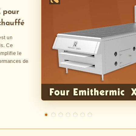
E pour
chauffé
st un
ls. Ce
mplifie le
rformances de