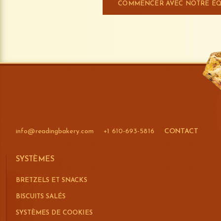
COMMENCER AVEC NOTRE ÉQ
info@readingbakery.com
+1 610-693-5816
CONTACT
SYSTÈMES
BRETZELS ET SNACKS
BISCUITS SALÉS
SYSTÈMES DE COOKIES