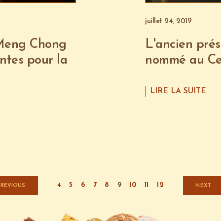
juillet 24, 2019
 Meng Chong
L'ancien pré
tes pour la
nommé au Cer
LIRE LA SUITE
4
5
6
7
8
9
10
11
12
PREVIOUS
NEXT