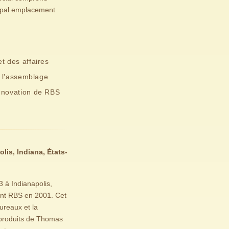
cipal emplacement
et des affaires
et l’assemblage
innovation de RBS
is, Indiana, États-
 à Indianapolis,
oint RBS en 2001. Cet
ureaux et la
 produits de Thomas