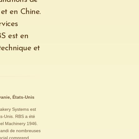
et en Chine.
rvices
S est en
technique et
anie, États-Unis
Bakery Systems est
ts-Unis. RBS a été
el Machinery 1946.
grandi de nombreuses
social comprend