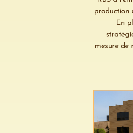
production 
En pl
stratég
mesure de r