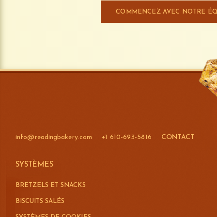
COMMENCEZ AVEC NOTRE ÉQ
info@readingbakery.com
+1 610-693-5816
CONTACT
SYSTÈMES
BRETZELS ET SNACKS
BISCUITS SALÉS