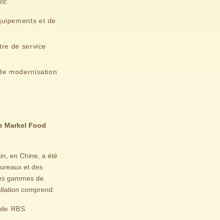
nt:
quipements et de
tre de service
 de modernisation
e Markel Food
in, en Chine, a été
ureaux et des
i des gammes de
allation comprend:
e de RBS