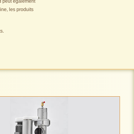
nd peut également
ine, les produits
s.