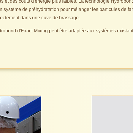
s et des coûts d'énergie plus faibles. La technologie Hydrobo
un système de préhydratation pour mélanger les particules de far
irectement dans une cuve de brassage.
robond d'Exact Mixing peut être adaptée aux systèmes existant